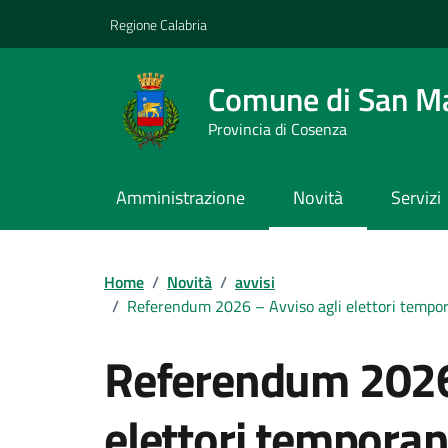
Vai ai contenuti
Vai al footer
Regione Calabria
Comune di San M
Provincia di Cosenza
Amministrazione
Novità
Servizi
Home
/
Novità
/
avvisi
/
Referendum 2026 – Avviso agli elettori temporan
Referendum 2026 
elettori tempora