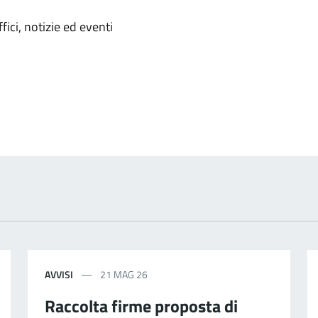
'argomento
ici, notizie ed eventi
AVVISI
21 MAG 26
Raccolta firme proposta di