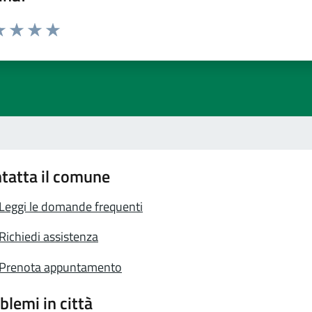
a 1 stelle su 5
luta 2 stelle su 5
Valuta 3 stelle su 5
Valuta 4 stelle su 5
Valuta 5 stelle su 5
tatta il comune
Leggi le domande frequenti
Richiedi assistenza
Prenota appuntamento
blemi in città