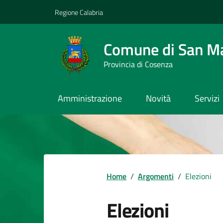
Vai ai contenuti
Vai al footer
Regione Calabria
Comune di San M
Provincia di Cosenza
Amministrazione
Novità
Servizi
Home
/
Argomenti
/
Elezioni
Elezioni