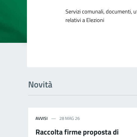
Dettagli dell
Servizi comunali, documenti, uff
relativi a Elezioni
Novità
AVVISI
28 MAG 26
Raccolta firme proposta di