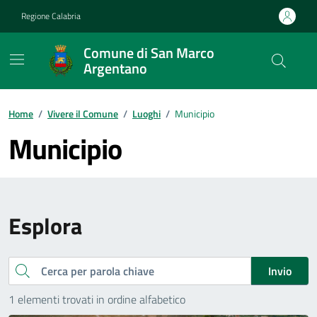
Vai ai contenuti
Vai al footer
Regione Calabria
Comune di San Marco
Argentano
Home
/
Vivere il Comune
/
Luoghi
/
Municipio
Municipio
Esplora
Cerca
Invio
1 elementi trovati in ordine alfabetico