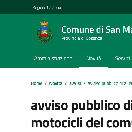
Vai ai contenuti
Vai al footer
Regione Calabria
Comune di San M
Provincia di Cosenza
Amministrazione
Novità
Servizi
Home
/
Novità
/
avvisi
/
avviso pubblico di ali
avviso pubblico di
motocicli del co