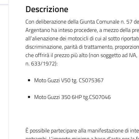
Descrizione
Con deliberazione della Giunta Comunale n. 57 d
Argentano ha inteso procedere, a mezzo della pre
all’alienazione dei motocicli di cui al sotto riportat
discriminazione, parità di trattamento, proporzion
che offrirà il prezzo più alto (non soggetto ad IVA,
n. 633/1972):
Moto Guzzi V50 tg. CS075367
Moto Guzzi 350 6HP tg.CS07046
È possibile partecipare alla manifestazione di int
entrambi. L’importo minimo a base d’asta per la fo