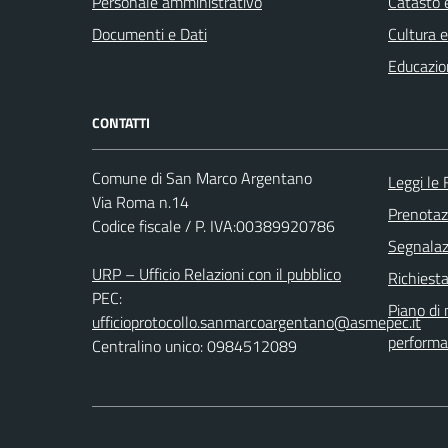
Personale amministrativo
Catasto e
Documenti e Dati
Cultura 
Educazio
CONTATTI
Comune di San Marco Argentano
Leggi le
Via Roma n.14
Prenota
Codice fiscale / P. IVA:00389920786
Segnalazi
URP – Ufficio Relazioni con il pubblico
Richiest
PEC:
Piano di
ufficioprotocollo.sanmarcoargentano@asmepec.it
perform
Centralino unico: 0984512089