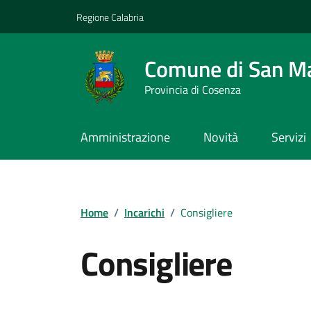
Vai ai contenuti
Vai al footer
Regione Calabria
Comune di San M
Provincia di Cosenza
Amministrazione
Novità
Servizi
Home
/
Incarichi
/
Consigliere
Consigliere